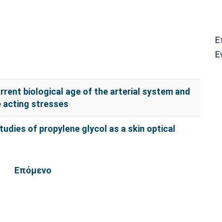
Ε
Ε
rrent biological age of the arterial system and
e acting stresses
 studies of propylene glycol as a skin optical
Επόμενο