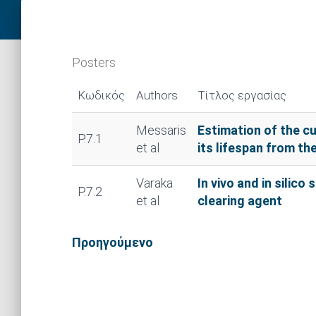
Posters
Κωδικός
Authors
Τίτλος εργασίας
Messaris
Estimation of the cu
P.7.1
et al
its lifespan from th
Varaka
In vivo and in silico
P.7.2
et al
clearing agent
Προηγούμενο